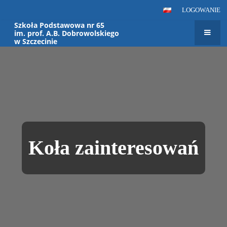
LOGOWANIE
Szkoła Podstawowa nr 65
im. prof. A.B. Dobrowolskiego
w Szczecinie
Koła zainteresowań