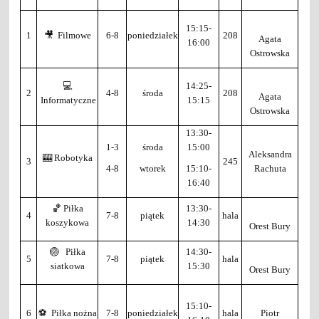
15:15-
1
🎥 Filmowe
6-8
poniedziałek
208
Agata
16:00
Ostrowska
💻
14:25-
2
4-8
środa
208
Agata
Informatyczne
15:15
Ostrowska
13:30-
1-3
środa
15:00
Aleksandra
🎰 Robotyka
3
245
4-8
wtorek
15:10-
Rachuta
16:40
🏀 Piłka
13:30-
4
7-8
piątek
hala
koszykowa
14:30
Orest Bury
🏐 Piłka
14:30-
5
7-8
piątek
hala
siatkowa
15:30
Orest Bury
15:10-
6
⚽ Piłka nożna
7-8
poniedziałek
hala
Piotr