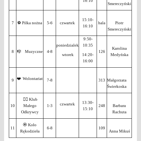
16:10
Smereczyński
15:10-
7
⚽ Piłka nożna
5-6
czwartek
hala
Piotr
16:10
Smereczyński
9:50-
poniedzialek
10:35
Karolina
8
🎼 Muzyczne
4-8
126
wtorek
14:20-
Medyńska
16:00
❤️ Wolontariat
9
7-8
313
Małgorzata
Świerkoska
🕵️‍♂️ Klub
13:30-
czwartek
10
Małego
1-3
248
Barbara
15:10
Odkrywcy
Rachuta
🏵️ Koło
11
6-8
109
Rękodzieła
Anna Mikuś