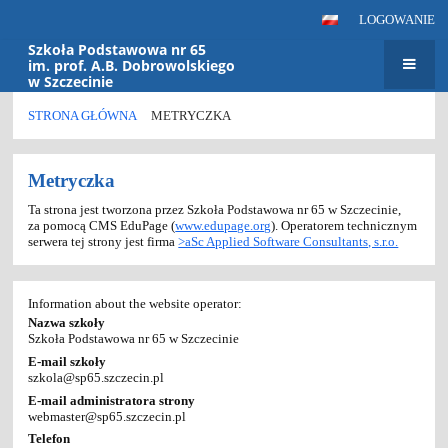
LOGOWANIE
Szkoła Podstawowa nr 65
im. prof. A.B. Dobrowolskiego
w Szczecinie
STRONA GŁÓWNA
METRYCZKA
Metryczka
Metryczka
Ta strona jest tworzona przez Szkoła Podstawowa nr 65 w Szczecinie,
za pomocą CMS EduPage (
www.edupage.org
). Operatorem technicznym
serwera tej strony jest firma
>aSc Applied Software Consultants, s.r.o.
Information about the website operator:
Nazwa szkoły
Szkoła Podstawowa nr 65 w Szczecinie
E-mail szkoły
szkola@sp65.szczecin.pl
E-mail administratora strony
webmaster@sp65.szczecin.pl
Telefon