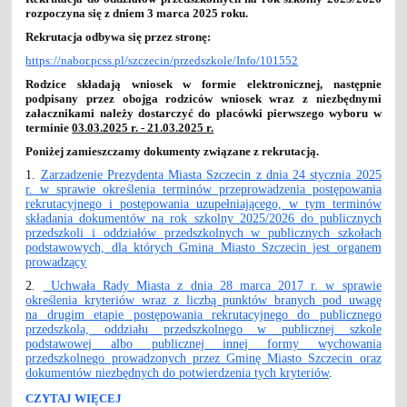
rozpoczyna się z dniem 3 marca 2025 roku.
Rekrutacja odbywa się przez stronę:
https://nabor.pcss.pl/szczecin/przedszkole/Info/101552
Rodzice składają wniosek w formie elektronicznej, następnie
podpisany przez obojga rodziców wniosek wraz z niezbędnymi
załacznikami należy dostarczyć do placówki pierwszego wyboru w
terminie
03.03.2025 r. - 21.03.2025 r.
Poniżej zamieszczamy dokumenty związane z rekrutacją.
1.
Zarzadzenie Prezydenta Miasta Szczecin z dnia 24 stycznia 2025
r. w sprawie określenia terminów przeprowadzenia postępowania
rekrutacyjnego i postępowania uzupełniającego, w tym terminów
składania dokumentów na rok szkolny 2025/2026 do publicznych
przedszkoli i oddziałów przedszkolnych w publicznych szkołach
podstawowych, dla których Gmina Miasto Szczecin jest organem
prowadzący
2.
Uchwała Rady Miasta z dnia 28 marca 2017 r. w sprawie
określenia kryteriów wraz z liczbą punktów branych pod uwagę
na drugim etapie postępowania rekrutacyjnego do publicznego
przedszkola, oddziału przedszkolnego w publicznej szkole
podstawowej albo publicznej innej formy wychowania
przedszkolnego prowadzonych przez Gminę Miasto Szczecin oraz
dokumentów niezbędnych do potwierdzenia tych kryteriów
.
REKRUTACJA
CZYTAJ WIĘCEJ