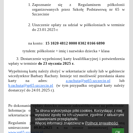
Zapoznanie się z Regulaminem półkolonii
organizowanych przez Szkołę Podstawową nr 65 w
Szczecinie
Uiszczenie opłaty za udział w półkoloniach w terminie
do 23.01.2025
r.
na konto
:
15 1020 4812 0000 0302 0166 6890
tytułem: półkolonie + imię i nazwisko dziecka + klasa
3. Dostarczenie wypełnionej karty kwalifikacyjnej
i potwierdzenia
wpłaty
w terminie
do
23
stycznia
202
5
r.
Wypełnioną kartę należy złożyć w sekretariacie szkoły
lub
w
gabinecie
wicedyrektor
Barbary
Rachuty
. Istnieje też możliwość przesłania skanu
karty na adres:
a.rachuta@sp65.szczecin.pl
lub
b.rachuta@sp65.szczecin.pl
(w tym przypadku oryginał karty należy
dostarczyć
do
24.01.2025 r
.
).
Po dokonaniu wpłaty dziecko zostanie zakwalifikowane na półkolonie.
Informacja o zakwalifikowaniu dziecka na półkolonie
będzie
w
Ta strona wykorzystuje pliki cookies. Korzystając z niej 
sekretariacie szkoły w dniu
28
stycznia
202
5
roku od godziny 12.00
.
wyrażasz zgodę na ich używanie, zgodnie z aktualnymi 
ustawieniami przeglądarki.

Regulamin półkolonii oraz wzór
karty kwalifikacyjnej, zostaną
Więcej informacji znajdziesz w 
Polityce prywatności
.
umieszczone
09.01.2025
r.
na stronie internetowej szkoły:
www.sp65.szczecin.pl
OK