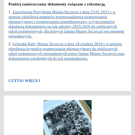
Poniżej zamieszczamy dokumenty związane z rekrutacją.
1.
Zarządzenia Prezydenta Miasta Szczecin z dnia 23.01.2025 r. w
sprawie określenia terminów przeprowadzenia postępowania
rekrutacyjnego i postępowania uzupełniającego, w tym terminów
składania dokumentów na rok szkolny 2025/2026 do publicznych
szkół podstawowych, dla których Gmina Miasto Szczecin jest organem
prowadzącym.
2.
Uchwała Rady Miasta Szczecin z dnia 18 grudnia 2019 r. w sprawie
określenia kryteriów postępowania rekrutacyjnego do publicznych
szkół podstawowych prowadzonych przez Gminę Miasto Szczecin oraz
dokumentów niezbędnych do ich potwierdzenia.
REKRUTACJA
CZYTAJ WIĘCEJ
DO
SZKOŁY
PODSTAWOWEJ: