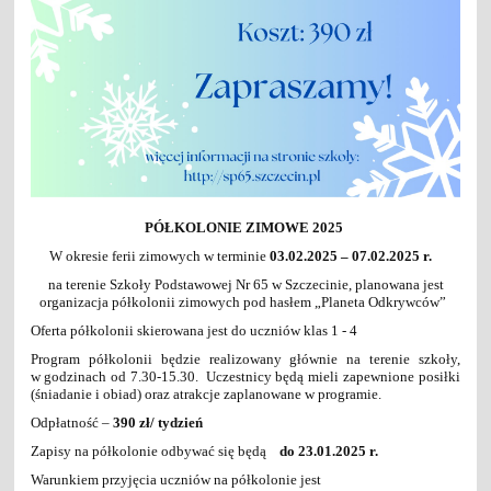
PÓŁKOLONIE
ZIMOWE
202
5
W okresie
ferii zimowych
w terminie
03.02.2025 – 07.02.2025 r.
na terenie Szkoły Podstawowej Nr 65 w Szczecinie,
planowana
jest
organizacja
półkolonii
zimowych
pod hasłem
„Planeta Odkrywców”
Oferta półkolonii skierowana jest do uc
zniów klas 1 - 4
P
rogram półkolonii będzie realizowany głównie na terenie szkoły,
w
godzinach od
7.30-15.30. Uczestnicy będą mieli zapewnione posiłki
(śniadanie i obiad) oraz atrakcje zaplanowane w programie.
Odpłatność –
390
zł
/ tydzień
Z
apisy na półkolonie odbywać się będą
do
23.01.2025 r.
Warunkiem przyjęcia uczniów na półkolonie jest