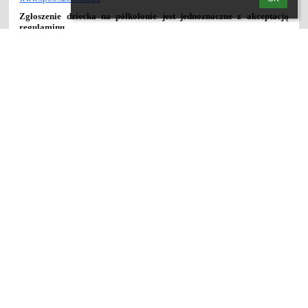
Zgłoszenie dziecka na półkolonie jest jednoznaczne z
akceptacją
regulaminu
.
Ze względu na ograniczoną liczbę miejsc, o przyjęciu na zajęcia
decyduje kolejność zgłoszeń
Karta kwalifikacyjna uczestnika wypoczynku do pobrania
od
09.01.2025
r.
na stronie szkoły lub na portierni w budynku szkoły
SP65 - Samodzielny powrót do domu
SP65 - Karta kwalifikacyjna - półkolonie zimowe 2025
SP65 - Regulamin półkolonie zimowe 2025
Linki
Webmaster
Wsparcie techniczne